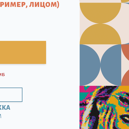
пример, лицом)
МБ
ЖКА
M