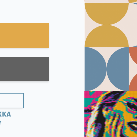
ЖКА
M