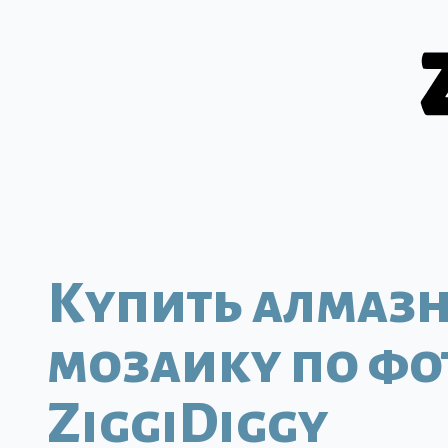
Купить алмаз
мозаику по фо
ZiggiDiggy