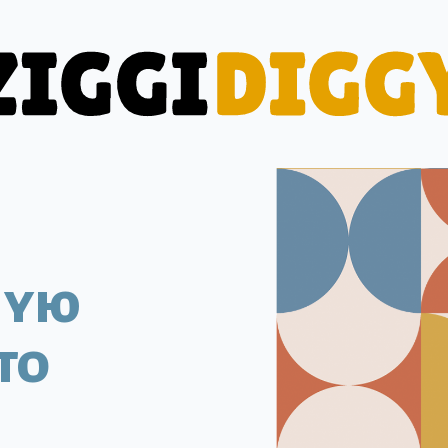
ную
то